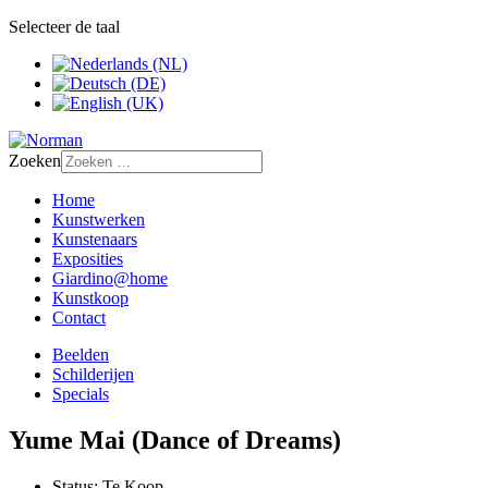
Selecteer de taal
Zoeken
Home
Kunstwerken
Kunstenaars
Exposities
Giardino@home
Kunstkoop
Contact
Beelden
Schilderijen
Specials
Yume Mai (Dance of Dreams)
Status:
Te Koop