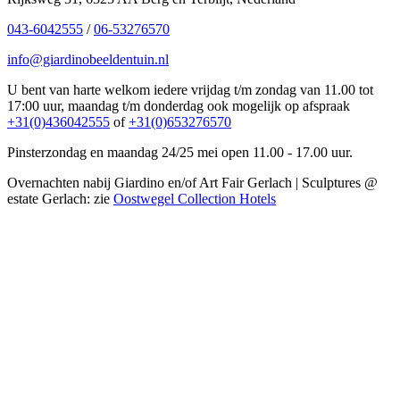
043-6042555
/
06-53276570
info@giardinobeeldentuin.nl
U bent van harte welkom iedere vrijdag t/m zondag van 11.00 tot
17:00 uur, maandag t/m donderdag ook mogelijk op afspraak
+31(0)436042555
of
+31(0)653276570
Pinsterzondag en maandag 24/25 mei open 11.00 - 17.00 uur.
Overnachten nabij Giardino en/of Art Fair Gerlach | Sculptures @
estate Gerlach: zie
Oostwegel Collection Hotels