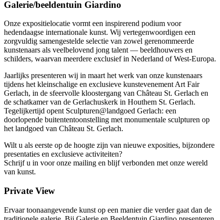
Galerie/beeldentuin Giardino
Onze expositielocatie vormt een inspirerend podium voor
hedendaagse internationale kunst. Wij vertegenwoordigen een
zorgvuldig samengestelde selectie van zowel gerenommeerde
kunstenaars als veelbelovend jong talent — beeldhouwers en
schilders, waarvan meerdere exclusief in Nederland of West-Europa.
Jaarlijks presenteren wij in maart het werk van onze kunstenaars
tijdens het kleinschalige en exclusieve kunstevenement Art Fair
Gerlach, in de sfeervolle kloostergang van Château St. Gerlach en
de schatkamer van de Gerlachuskerk in Houthem St. Gerlach.
Tegelijkertijd opent Sculpturen@landgoed Gerlach: een
doorlopende buitententoonstelling met monumentale sculpturen op
het landgoed van Château St. Gerlach.
Wilt u als eerste op de hoogte zijn van nieuwe exposities, bijzondere
presentaties en exclusieve activiteiten?
Schrijf u in voor onze mailing en blijf verbonden met onze wereld
van kunst.
Private View
Ervaar toonaangevende kunst op een manier die verder gaat dan de
traditionele galerie. Bij Galerie en Beeldentuin Giardino presenteren