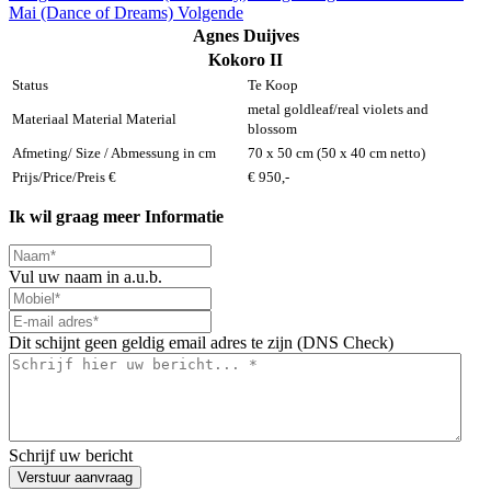
Mai (Dance of Dreams)
Volgende
Agnes Duijves
Kokoro II
Status
Te Koop
metal goldleaf/real violets and
Materiaal Material Material
blossom
Afmeting/ Size / Abmessung in cm
70 x 50 cm (50 x 40 cm netto)
Prijs/Price/Preis €
€ 950,-
Ik wil graag meer Informatie
Vul uw naam in a.u.b.
Dit schijnt geen geldig email adres te zijn (DNS Check)
Schrijf uw bericht
Verstuur aanvraag