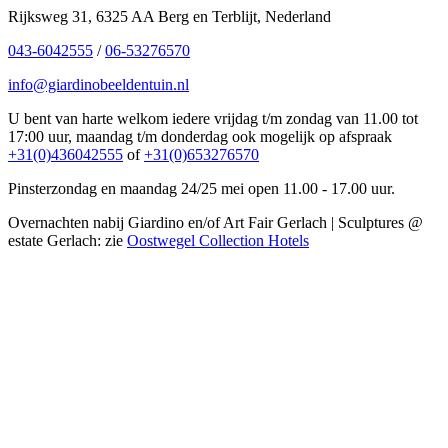
Rijksweg 31, 6325 AA Berg en Terblijt, Nederland
043-6042555
/
06-53276570
info@giardinobeeldentuin.nl
U bent van harte welkom iedere vrijdag t/m zondag van 11.00 tot
17:00 uur, maandag t/m donderdag ook mogelijk op afspraak
+31(0)436042555
of
+31(0)653276570
Pinsterzondag en maandag 24/25 mei open 11.00 - 17.00 uur.
Overnachten nabij Giardino en/of Art Fair Gerlach | Sculptures @
estate Gerlach: zie
Oostwegel Collection Hotels