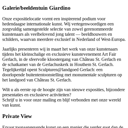
Galerie/beeldentuin Giardino
Onze expositielocatie vormt een inspirerend podium voor
hedendaagse internationale kunst. Wij vertegenwoordigen een
zorgvuldig samengestelde selectie van zowel gerenommeerde
kunstenaars als veelbelovend jong talent — beeldhouwers en
schilders, waarvan meerdere exclusief in Nederland of West-Europa.
Jaarlijks presenteren wij in maart het werk van onze kunstenaars
tijdens het kleinschalige en exclusieve kunstevenement Art Fair
Gerlach, in de sfeervolle kloostergang van Château St. Gerlach en
de schatkamer van de Gerlachuskerk in Houthem St. Gerlach.
Tegelijkertijd opent Sculpturen@landgoed Gerlach: een
doorlopende buitententoonstelling met monumentale sculpturen op
het landgoed van Château St. Gerlach.
Wilt u als eerste op de hoogte zijn van nieuwe exposities, bijzondere
presentaties en exclusieve activiteiten?
Schrijf u in voor onze mailing en blijf verbonden met onze wereld
van kunst.
Private View
Ervaar toonaangevende kunst op een manier die verder gaat dan de