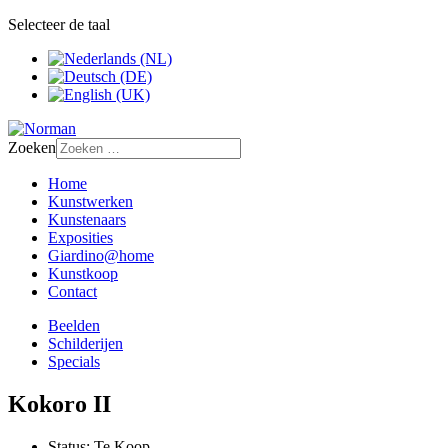
Selecteer de taal
Zoeken
Home
Kunstwerken
Kunstenaars
Exposities
Giardino@home
Kunstkoop
Contact
Beelden
Schilderijen
Specials
Kokoro II
Status:
Te Koop