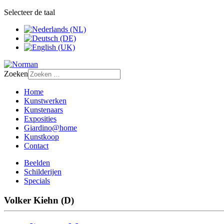
Selecteer de taal
Zoeken
Home
Kunstwerken
Kunstenaars
Exposities
Giardino@home
Kunstkoop
Contact
Beelden
Schilderijen
Specials
Volker Kiehn (D)