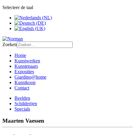
Selecteer de taal
Zoeken
Home
Kunstwerken
Kunstenaars
Exposities
Giardino@home
Kunstkoop
Contact
Beelden
Schilderijen
Specials
Maarten Vaessen