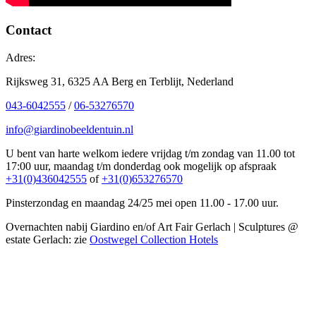
Contact
Adres:
Rijksweg 31, 6325 AA Berg en Terblijt, Nederland
043-6042555
/
06-53276570
info@giardinobeeldentuin.nl
U bent van harte welkom iedere vrijdag t/m zondag van 11.00 tot
17:00 uur, maandag t/m donderdag ook mogelijk op afspraak
+31(0)436042555
of
+31(0)653276570
Pinsterzondag en maandag 24/25 mei open 11.00 - 17.00 uur.
Overnachten nabij Giardino en/of Art Fair Gerlach | Sculptures @
estate Gerlach: zie
Oostwegel Collection Hotels