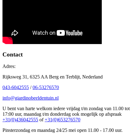
Contact
Adres:
Rijksweg 31, 6325 AA Berg en Terblijt, Nederland
043-6042555
/
06-53276570
info@giardinobeeldentuin.nl
U bent van harte welkom iedere vrijdag t/m zondag van 11.00 tot
17:00 uur, maandag t/m donderdag ook mogelijk op afspraak
+31(0)436042555
of
+31(0)653276570
Pinsterzondag en maandag 24/25 mei open 11.00 - 17.00 uur.