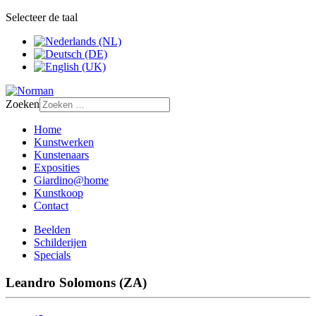
Selecteer de taal
Zoeken
Home
Kunstwerken
Kunstenaars
Exposities
Giardino@home
Kunstkoop
Contact
Beelden
Schilderijen
Specials
Leandro Solomons (ZA)