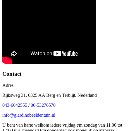
Contact
Adres:
Rijksweg 31, 6325 AA Berg en Terblijt, Nederland
043-6042555
/
06-53276570
info@giardinobeeldentuin.nl
U bent van harte welkom iedere vrijdag t/m zondag van 11.00 tot
17:00 uur, maandag t/m donderdag ook mogelijk op afspraak