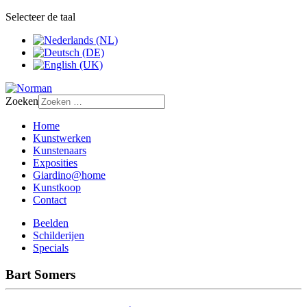
Selecteer de taal
Zoeken
Home
Kunstwerken
Kunstenaars
Exposities
Giardino@home
Kunstkoop
Contact
Beelden
Schilderijen
Specials
Bart Somers