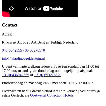
Contact
Adres:
Rijksweg 31, 6325 AA Berg en Terblijt, Nederland
043-6042555
/
06-53276570
info@giardinobeeldentuin.nl
U bent van harte welkom iedere vrijdag t/m zondag van 11.00 tot
17:00 uur, maandag t/m donderdag ook mogelijk op afspraak
+31(0)436042555
of
+31(0)653276570
Pinsterzondag en maandag 24/25 mei open 11.00 - 17.00 uur.
Overnachten nabij Giardino en/of Art Fair Gerlach | Sculptures @
estate Gerlach: zie
Oostwegel Collection Hotels