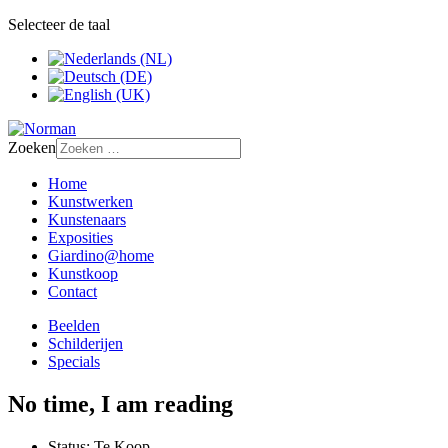
Selecteer de taal
Zoeken
Home
Kunstwerken
Kunstenaars
Exposities
Giardino@home
Kunstkoop
Contact
Beelden
Schilderijen
Specials
No time, I am reading
Status:
Te Koop