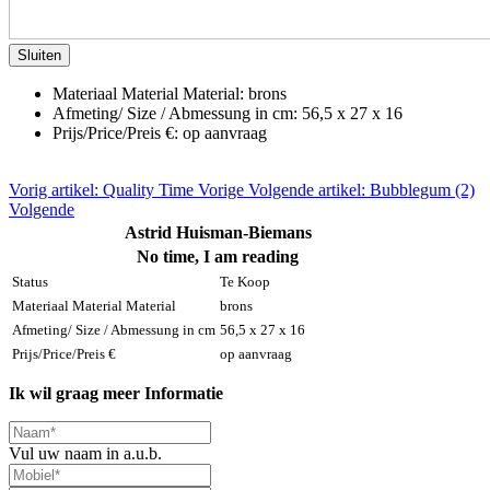
Sluiten
Materiaal Material Material:
brons
Afmeting/ Size / Abmessung in cm:
56,5 x 27 x 16
Prijs/Price/Preis €:
op aanvraag
Vorig artikel: Quality Time
Vorige
Volgende artikel: Bubblegum (2)
Volgende
Astrid Huisman-Biemans
No time, I am reading
Status
Te Koop
Materiaal Material Material
brons
Afmeting/ Size / Abmessung in cm
56,5 x 27 x 16
Prijs/Price/Preis €
op aanvraag
Ik wil graag meer Informatie
Vul uw naam in a.u.b.