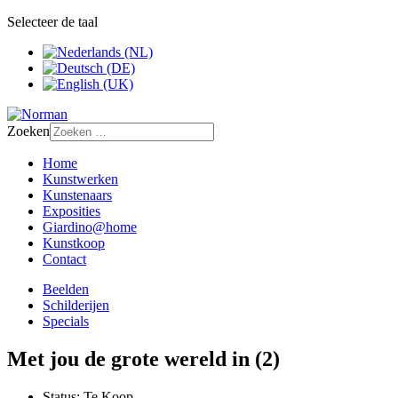
Selecteer de taal
Zoeken
Home
Kunstwerken
Kunstenaars
Exposities
Giardino@home
Kunstkoop
Contact
Beelden
Schilderijen
Specials
Met jou de grote wereld in (2)
Status:
Te Koop