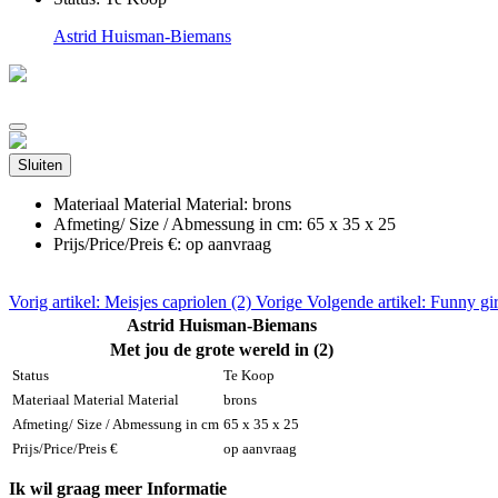
Astrid Huisman-Biemans
Sluiten
Materiaal Material Material:
brons
Afmeting/ Size / Abmessung in cm:
65 x 35 x 25
Prijs/Price/Preis €:
op aanvraag
Vorig artikel: Meisjes capriolen (2)
Vorige
Volgende artikel: Funny gir
Astrid Huisman-Biemans
Met jou de grote wereld in (2)
Status
Te Koop
Materiaal Material Material
brons
Afmeting/ Size / Abmessung in cm
65 x 35 x 25
Prijs/Price/Preis €
op aanvraag
Ik wil graag meer Informatie