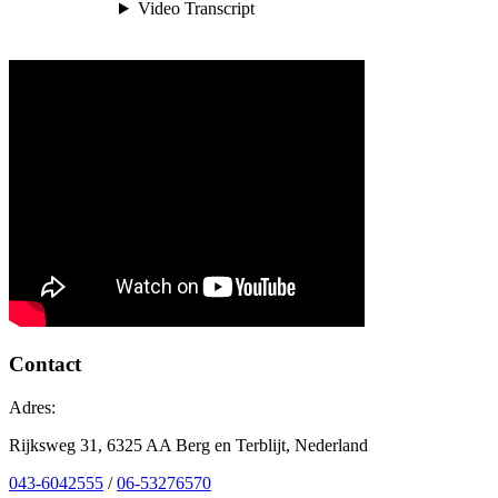
Contact
Adres:
Rijksweg 31, 6325 AA Berg en Terblijt, Nederland
043-6042555
/
06-53276570