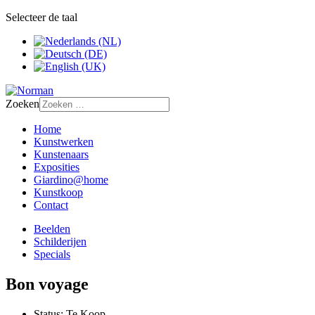
Selecteer de taal
Zoeken
Home
Kunstwerken
Kunstenaars
Exposities
Giardino@home
Kunstkoop
Contact
Beelden
Schilderijen
Specials
Bon voyage
Status:
Te Koop