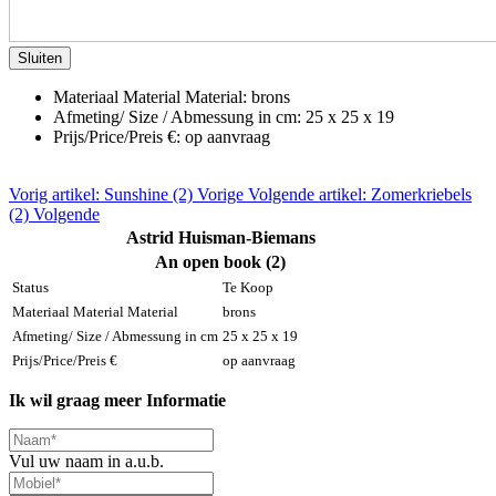
Sluiten
Materiaal Material Material:
brons
Afmeting/ Size / Abmessung in cm:
25 x 25 x 19
Prijs/Price/Preis €:
op aanvraag
Vorig artikel: Sunshine (2)
Vorige
Volgende artikel: Zomerkriebels
(2)
Volgende
Astrid Huisman-Biemans
An open book (2)
Status
Te Koop
Materiaal Material Material
brons
Afmeting/ Size / Abmessung in cm
25 x 25 x 19
Prijs/Price/Preis €
op aanvraag
Ik wil graag meer Informatie
Vul uw naam in a.u.b.