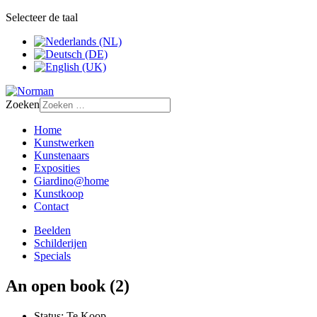
Selecteer de taal
Zoeken
Home
Kunstwerken
Kunstenaars
Exposities
Giardino@home
Kunstkoop
Contact
Beelden
Schilderijen
Specials
An open book (2)
Status:
Te Koop