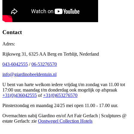
Contact
Adres:
Rijksweg 31, 6325 AA Berg en Terblijt, Nederland
043-6042555
/
06-53276570
info@giardinobeeldentuin.nl
U bent van harte welkom iedere vrijdag t/m zondag van 11.00 tot
17:00 uur, maandag t/m donderdag ook mogelijk op afspraak
+31(0)436042555
of
+31(0)653276570
Pinsterzondag en maandag 24/25 mei open 11.00 - 17.00 uur.
Overnachten nabij Giardino en/of Art Fair Gerlach | Sculptures @
estate Gerlach: zie
Oostwegel Collection Hotels